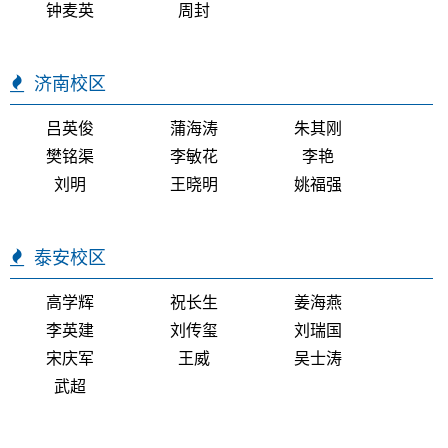
钟麦英
周封
济南校区
吕英俊
蒲海涛
朱其刚
樊铭渠
李敏花
李艳
刘明
王晓明
姚福强
泰安校区
高学辉
祝长生
姜海燕
李英建
刘传玺
刘瑞国
宋庆军
王威
吴士涛
武超