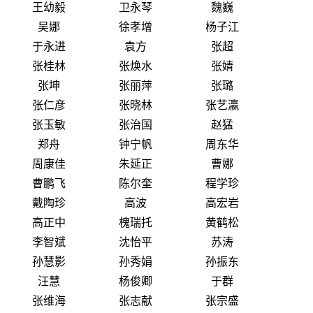
王幼毅
卫永琴
魏巍
吴娜
徐孝增
杨子江
于永进
袁方
张超
张桂林
张焕水
张婧
张坤
张丽萍
张璐
张仁彦
张晓林
张艺瀛
张玉敏
张治国
赵猛
郑舟
钟宁帆
周东华
周康佳
朱延正
曹娜
曹鹏飞
陈尔奎
程学珍
戴陶珍
高波
高宏岩
高正中
槐瑞托
黄鹤松
李智斌
沈怡平
苏涛
孙慧影
孙秀娟
孙振东
汪慧
杨俊卿
于群
张维海
张志献
张宗盛