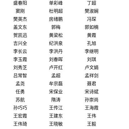
盛春阳
单彩峰
丁超
窦刚
杜明超
樊淑娴
樊英杰
房绪鹏
冯琛
盖文东
郭梅
郭如楠
贺凯迅
黄梁松
黄霞
吉兴全
纪洪泉
孔旭
李长云
李洪丹
李继明
李玉霞
刘春晖
刘琪
刘秀芝
卢开红
卢文娟
吕常智
孟超
孟祥剑
孟尧
牟宗磊
聂君
任勇
宋保业
宋诗斌
苏航
隋涛
孙崇尚
孙巧巧
王传江
王海霞
王宏霞
王建东
王伟
王伟琦
王晓敏
王毅