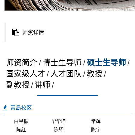
师资详情
师资简介
/
博士生导师
/
硕士生导师
/
国家级人才
/
人才团队
/
教授
/
副教授
/
讲师
/
青岛校区
白星振
毕华坤
常辉
陈红
陈辉
陈宇