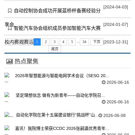
[2024-04-03]
自动控制协会成功开展蓝桥杯备赛经验分
享会
[2024-01-07]
智能汽车协会组织成员参加智能汽车大赛
...
校内赛观赛活动
首页
上页
1
2
3
4
5
34
下页
[2023-12-31]
尾页
热点聚焦
2026年智慧能源与智能电网学术会议（SESG 20...
2026-06-16
坚定理想信念 做有为新青年——自动化学院召...
2026-06-16
自动化学院在第十五届建设银行“挑战杯”山...
2026-06-08
喜讯！我院博士荣获CCDC 2026张嗣瀛优秀青年...