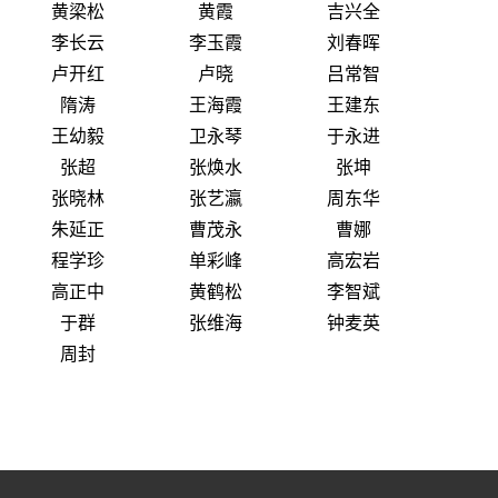
黄梁松
黄霞
吉兴全
李长云
李玉霞
刘春晖
卢开红
卢晓
吕常智
隋涛
王海霞
王建东
王幼毅
卫永琴
于永进
张超
张焕水
张坤
张晓林
张艺瀛
周东华
朱延正
曹茂永
曹娜
程学珍
单彩峰
高宏岩
高正中
黄鹤松
李智斌
于群
张维海
钟麦英
周封