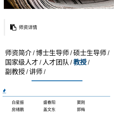
师资详情
师资简介
/
博士生导师
/
硕士生导师
/
国家级人才
/
人才团队
/
教授
/
副教授
/
讲师
/
白星振
盛春阳
窦刚
房绪鹏
盖文东
郭梅