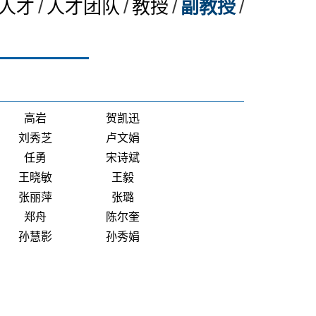
人才
/
人才团队
/
教授
/
副教授
/
高岩
贺凯迅
刘秀芝
卢文娟
任勇
宋诗斌
王晓敏
王毅
张丽萍
张璐
郑舟
陈尔奎
孙慧影
孙秀娟