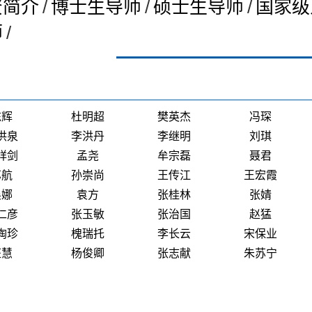
资简介
/
博士生导师
/
硕士生导师
/
国家级
师
/
陈辉
杜明超
樊英杰
冯琛
洪泉
李洪丹
李继明
刘琪
祥剑
孟尧
牟宗磊
聂君
苏航
孙崇尚
王传江
王宏霞
吴娜
袁方
张桂林
张婧
仁彦
张玉敏
张治国
赵猛
陶珍
槐瑞托
李长云
宋保业
汪慧
杨俊卿
张志献
朱苏宁