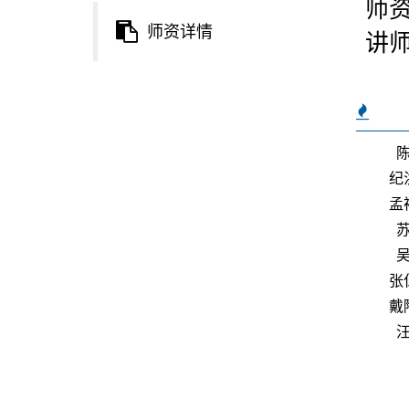
师
师资详情
讲
纪
孟
张
戴