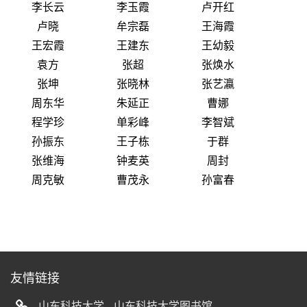
李长云
李玉霞
卢开红
卢晓
牟宗磊
王海霞
王宏霞
王建东
王幼毅
袁方
张超
张焕水
张坤
张晓林
张艺瀛
周东华
朱延正
曹娜
程学珍
单彩峰
李智斌
孙振东
王子栋
于群
张维海
钟麦英
周封
周克敏
曹茂永
孙富春
友情链接
山东科技大学
山东科技大学图书馆