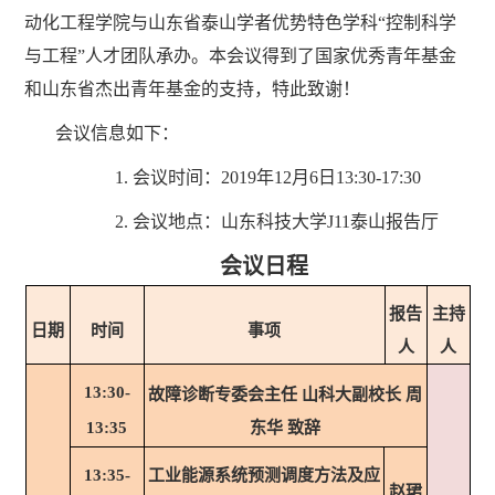
动化工程学院与山东省泰山学者优势特色学科“控制科学
与工程”人才团队承办
。本会议得到了国家优秀青年基金
和山东省杰出青年基金的支持，特此致谢！
会议信息如下：
1.
会议时间：
2019
年
12
月
6
日
1
3
:3
0
-
17
:3
0
2.
会议地点：山东科技大学
J
11
泰山报告厅
会议日程
报告
主持
日
期
时间
事项
人
人
13:30-
故障诊断专委会主任 山科大副校长 周
东华 致辞
13:35
工业能源系统预测调度方法及应
13:35-
赵珺