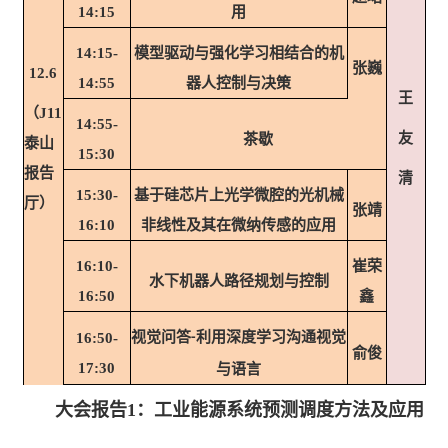
用
14:15
模型驱动与强化学习相结合的机
14:15-
张巍
12.6
器人控制与决策
14:55
王
（J11
14:
5
5
-
友
茶歇
泰山
1
5
:
30
报告
清
基于硅芯片上光学微腔的光机械
15:30-
厅）
张靖
非线性及其在微纳传感的应用
16:10
崔荣
16:10-
水下机器人路径规划与控制
鑫
16:50
视觉问答
利用深度学习沟通视觉
16:50-
-
俞俊
17:30
与语言
大会报告
1
：
工业能源系统预测调度方法及应用