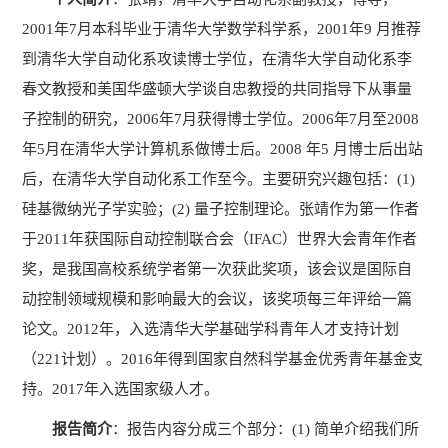
2001
年
7
月本科毕业于清华大学数学科学系，
2001
年
9
月推荐
到清华大学自动化系攻读博士学位，在清华大学自动化系李
春文教授和美国华盛顿大学谈自忠教授的共同指导下从事量
子控制的研究，
2006
年
7
月获得博士学位。
2006
年
7
月至
2008
年
5
月在清华大学计算机系做博士后。
2008
年
5
月博士后出站
后，在清华大学自动化系工作至今。主要研究兴趣包括：
(1)
硅基微纳光子学实验；
(2)
量子控制理论。张靖作为第一作者
于
2011
年获国际自动控制联合会（
IFAC
）世界大会青年作者
奖，是我国高校系统学者第一次获此奖项，该会议是国际自
动控制领域规模和影响最大的会议，该奖项每三年评给一篇
论文。
2012
年，入选清华大学基础学科青年人才支持计划
（
221
计划）。
2016
年得到国家自然科学基金优秀青年基金支
持。
2017
年入选国家级人才。
报告简介
：
报告内容分成三个部分：
(1)
简单介绍我们所