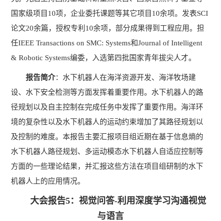
国家级项目
10
项，企业委托课题等其它项目
10
余项。发表
SCI
论文
20
余篇，授权专利
10
余项，部分成果得到工程应用。担
任
IEEE Transactions on SMC: Systems
和
Journal of Intelligent
& Robotic Systems
编委，入选第四批国家青年拔尖人才。
报告简介
：水下机器人在海洋资源开发、海洋牧场建
设、水下安全检测等方面发挥着重要作用。水下机器人的路
径规划以及自主控制在完成任务中发挥了重要作用。海洋环
境的复杂性以及水下机器人的运动约束增加了其路径规划以
及控制的难度。本报告主要汇报项目组近期在基于信息熵的
水下机器人路径规划、多运动模态水下机器人自适应控制等
方面的一些理论结果，并汇报这些方法在项目组研制的水下
机器人上的应用情况。
大会报告5：视觉问答-利用深度学习沟通视觉
与语言