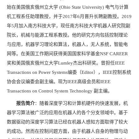
始在美国俄亥俄州立大学
(Ohio State University)
电气与计算
机工程系任助理教授，并于
2017
年
6
月晋升长聘副教授。
2019
年
5
月加入南方科技大学，现任南方科技大学机器人研究院副
院长，机械与能源工程系教授。他的研究方向包括控制理论
与应用，机器学习理论和算法，机器人，无人系统，智能电
网等。在美国工作期间获得美国国家科学基金
NSF CAREER
奖和美国俄亥俄州立大学
Lumley
杰出科研奖。曾担任
IEEE
Transactions on Power Systems
编委（
Editor
），
IEEE
控制系统
协会会议编委会副主编。现为
IEEE
高级会员和
IEEE
Transactions on Control System Technology
副主编。
报告简介
：随着深度学习和计算机硬件的快速发展，机
器学习算法被广泛的应用在机器人的各个分支领域中。基于
数据驱动的深度学习算法已经在机器人感知方面取得了较大
的成功。然而在控制问题方面，由于机器人自身的物理与动