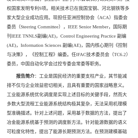
权国家发明专利
9
项。相关技术已在我国宝钢、河北钢铁等多
家大型企业成功应用。现担任亚洲控制协会（
ACA
）指委会
委员（
Steering Committee
），
IEEE Senior Member
，国际期
刊
IEEE TNNLS
副编
(AE)
，
Control Engineering Practice
副编
(AE)
，
Information Sciences
副编
(AE)
，国内核心期刊《控制
与决策》，《控制工程》编委。任
IFAC
技术委员会（
TC6.2
）
委员，中国自动化学会过控专委会常委等职务。
报告简介
：工业是国民经济的重要支柱产业，其节能减
排不仅与企业效益密切相关，且具有重要的国家战略意义。
工业能源系统优化调度是实现上述目标的关键手段，然而大
多数大型流程工业能源系统结构极其复杂，无法采用机理模
型准确描述。针对上述问题，采用基于数据的方法，提出了
冶金能源系统基于预测的调度新方法。针对能源数据的语义
可粒度化特性，提出了能源长期预测方法。在预测建模基础