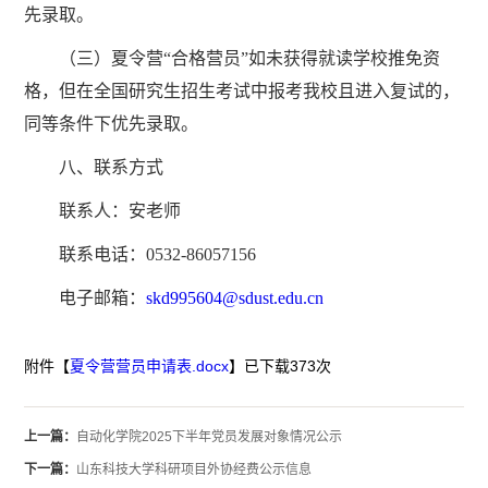
先录取。
（三）夏令营“合格营员”如未获得就读学校推免资
格，但在全国研究生招生考试中报考我校且进入复试的，
同等条件下优先录取。
八、联系方式
联系人：安老师
联系电话：0532-86057156
电子邮箱：
skd995604@sdust.edu.cn
附件【
夏令营营员申请表.docx
】已下载
373
次
上一篇：
自动化学院2025下半年党员发展对象情况公示
下一篇：
山东科技大学科研项目外协经费公示信息