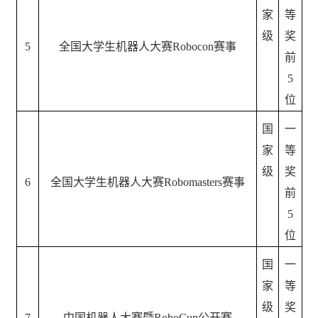
家
等
级
奖
5
全国大学生机器人大赛
Robocon赛事
前
5
位
国
一
家
等
级
奖
6
全国大学生机器人大赛
Robomasters赛事
前
5
位
国
一
家
等
级
奖
7
中国机器人大赛暨
RoboCup公开赛