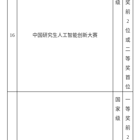
级
奖
前
2
位
16
中国研究生人工智能创新大赛
或
二
等
奖
首
位
国
一
家
等
级
奖
前
2