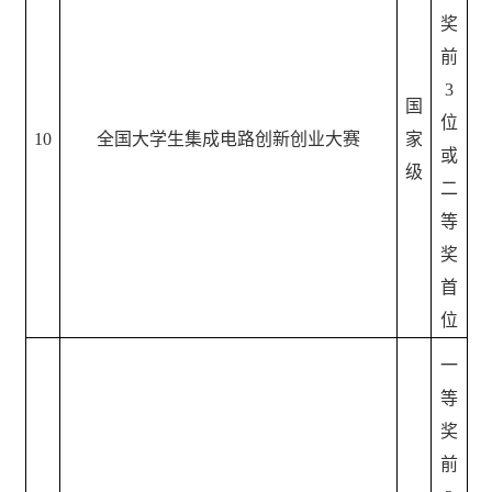
奖
前
3
国
位
10
全国大学生集成电路创新创业大赛
家
或
级
二
等
奖
首
位
一
等
奖
前