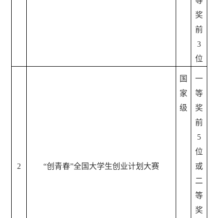
等
奖
前
3
位
国
一
家
等
级
奖
前
5
位
2
“创青春”全国大学生创业计划大赛
或
二
等
奖