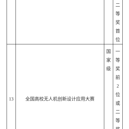
二
等
奖
首
位
国
一
家
等
级
奖
前
2
位
13
全国高校无人机创新设计应用大赛
或
二
等