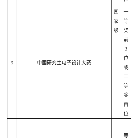
国
一
家
等
级
奖
前
3
位
9
中国研究生电子设计大赛
或
二
等
奖
首
位
一
等