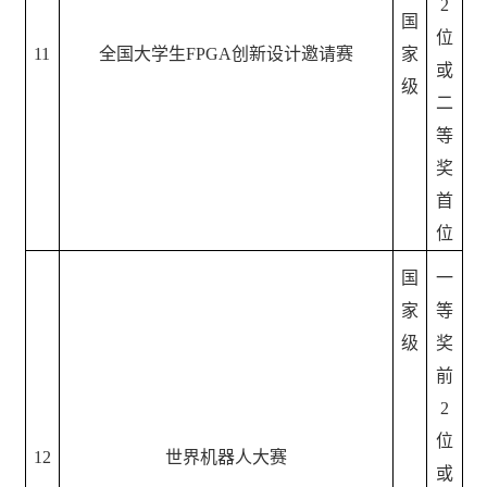
2
国
位
11
全国大学生
FPGA创新设计邀请赛
家
或
级
二
等
奖
首
位
国
一
家
等
级
奖
前
2
位
12
世界机器人大赛
或