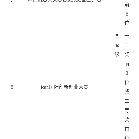
前
5
位
国
一
家
等
级
奖
前
3
位
8
ican国际创新创业大赛
或
二
等
奖
首
位