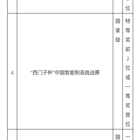
位
国
特
家
等
级
奖
前
2
位
4
“西门子杯”中国智能制造挑战赛
或
一
等
奖
首
位
国
一