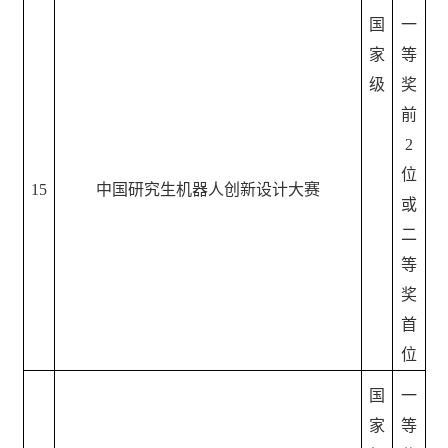
国
一
家
等
级
奖
前
2
位
15
中国研究生机器人创新设计大赛
或
二
等
奖
首
位
国
一
家
等