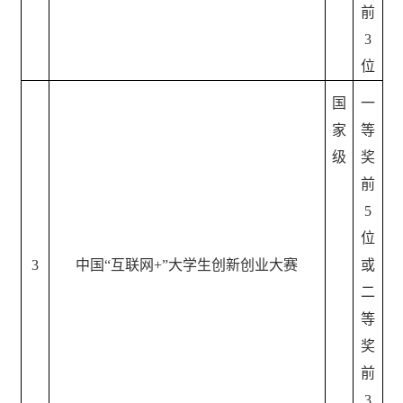
前
3
位
国
一
家
等
级
奖
前
5
位
3
中国
“互联网+”大学生创新创业大赛
或
二
等
奖
前
3