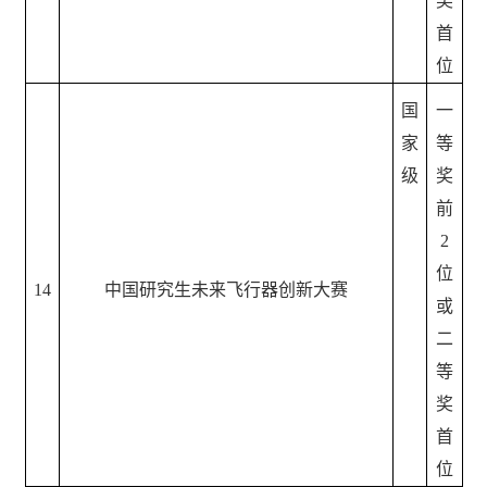
奖
首
位
国
一
家
等
级
奖
前
2
位
14
中国研究生未来飞行器创新大赛
或
二
等
奖
首
位