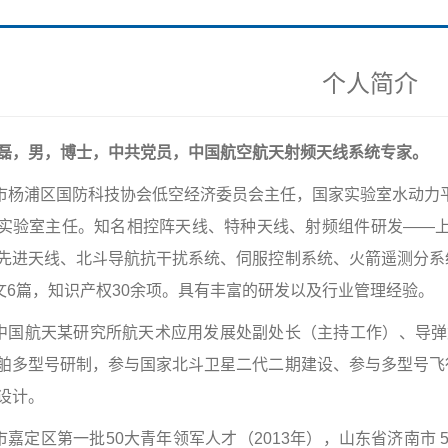
个人简介
磊，男，博士，中共党员，
中国航空航天射频天线系统专家
。
市杨浦区国防科技协会低空经济委员会主任，国家实验室水动力
实验室主任。知名相控阵天线、特种天线、射频组件研发——
先进天线、北斗导航抗干扰系统、伺服控制系统、火箭遥测分系
论文6篇，知识产权30余项。具有丰富的研发以及行业管理经验。
中国航天某研究所航天术应用发展处副处长（主持工作）、导弹
舶多型号研制，参与国家北斗卫星二代二期建设、参与多型号飞
设计。
市嘉定区第一批50大青年领军人才（2013年），山东省济南市 5