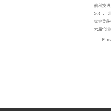
航科技进
30），
家金奖获
六届“创
E_ma