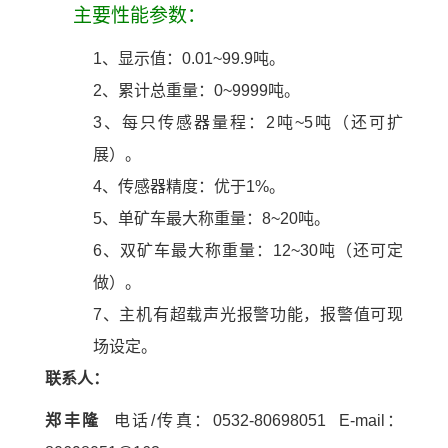
主要性能参数：
1
、
显示值：
0.01~99.9
吨。
2
、
累计总重量：
0~9999
吨。
3
、
每只传感器量程：
2
吨
~5
吨（还可扩
展）。
4
、
传感器精度：优于
1%
。
5
、
单矿车最大称重量：
8~20
吨。
6
、
双矿车最大称重量：
12~30
吨（还可定
做）。
7
、
主机有超载声光报警功能，报警值可现
场设定。
联系人：
郑丰隆
电话
/
传真：
0532-80698051 E-mail
：