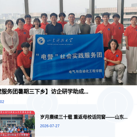
服务团暑期三下乡】访企研学助成...
-02
岁月赓续三十载 重返母校话同窗——山东...
2026-07-27